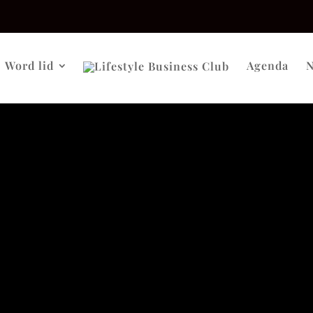
Word lid
Agenda
N
tocollen moeten aanpassen voor evenementen:
n de locatie
n te zijn, anders komt het plekje vrij