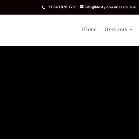
+31 640 828 179
info@lifestylebusinessclub.nl
Home
Over ons
NEW RULES PER INGANG 01 JUNI 2020
Vanwege COVID-19 hebben wij onze pro
# maximaal aantal personen hangt af va
# vooraf aanmelden verplicht
# betaling dient 48 uur van tevoren binne
# annulering graag 48 uur van tevoren