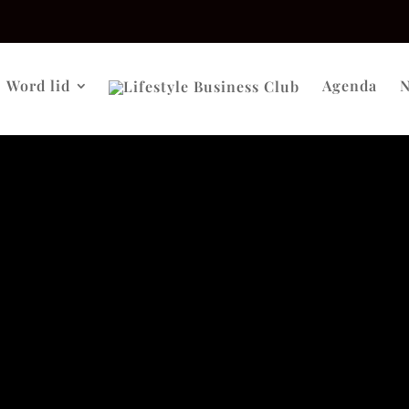
Word lid
Agenda
N
tocollen moeten aanpassen voor evenementen:
n de locatie
n te zijn, anders komt het plekje vrij