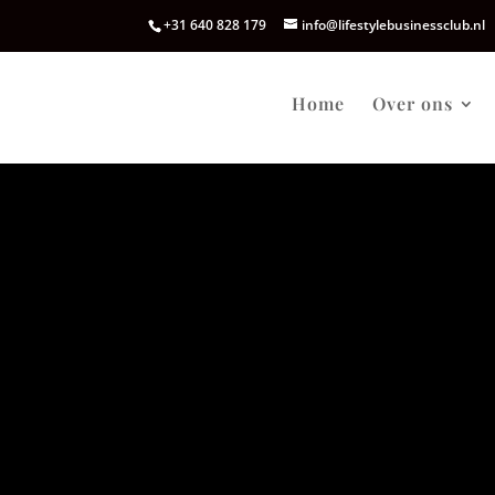
+31 640 828 179
info@lifestylebusinessclub.nl
Home
Over ons
NEW RULES PER INGANG 01 JUNI 2020
Vanwege COVID-19 hebben wij onze pro
# maximaal aantal personen hangt af va
# vooraf aanmelden verplicht
# betaling dient 48 uur van tevoren binne
# annulering graag 48 uur van tevoren