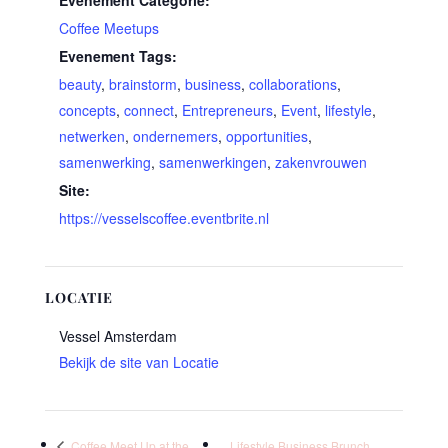
Evenement Categorie:
Coffee Meetups
Evenement Tags:
beauty
,
brainstorm
,
business
,
collaborations
,
concepts
,
connect
,
Entrepreneurs
,
Event
,
lifestyle
,
netwerken
,
ondernemers
,
opportunities
,
samenwerking
,
samenwerkingen
,
zakenvrouwen
Site:
https://vesselscoffee.eventbrite.nl
LOCATIE
Vessel Amsterdam
Bekijk de site van Locatie
Coffee Meet Up at the
Lifestyle Business Brunch