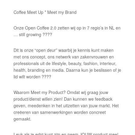
Coffee Meet Up * Meet my Brand
Onze Open Coffee 2.0 zetten wij op in 7 regio’s in NL en
… still growing ????
Dit is onze “open deur” waarbij je kennis kunt maken
met ons concept, ons netwerk van zakenvrouwen en
professionals uit de lifestyle, beauty, fashion, interieur,
health, branding en media. Daarna kun je beslissen of je
lid wilt worden ????
Waarom Meet my Product? Omdat wij graag jouw
product/dienst willen zien! Dan kunnen we feedback
geven, meedenken in het uitzetten van jouw markt. Het
creëeren van samenwerkingen worden concreet
gemaakt.
Leuk als je erbij kunt zijn en neem JOUW product mee!