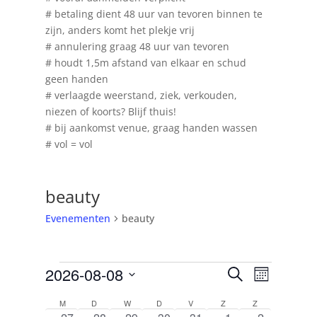
# betaling dient 48 uur van tevoren binnen te
zijn, anders komt het plekje vrij
# annulering graag 48 uur van tevoren
# houdt 1,5m afstand van elkaar en schud
geen handen
# verlaagde weerstand, ziek, verkouden,
niezen of koorts? Blijf thuis!
# bij aankomst venue, graag handen wassen
# vol = vol
beauty
Evenementen
beauty
Evenementen
Evenemen
Evenem
2026-08-08
Zoeken
Maand
weerga
Zoeken
Selecteer
navigati
Kalender
en
M
MAANDAG
D
DINSDAG
W
WOENSDAG
D
DONDERDAG
V
VRIJDAG
Z
ZATERDAG
Z
ZONDAG
een
0
0
0
0
0
0
0