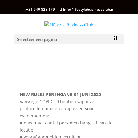
+31 640 828 179
info@lifestylebusinessclub.nl
Selecteer een pagina
NEW RULES PER INGANG 01 JUNI 2020
Vanwege COVID-19 hebben wij onze
protocollen moeten aanpassen voor
evenementen:
# maximaal aantal personen hangt af van de
locatie
# vooraf aanmelden verplicht