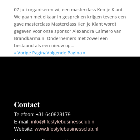
07 juli organiseren wij een masterclass Ken je Klant.
We gaan met elkaar in gesprek en krijgen tevens een
gave masterclass Masterclass Ken je Klant wordt
gegeven voor onze sponsor Alexandra Calmero van
Brandkarma.nl Ondernemers met zowel een
bestaand als een nieuw op...
« Vorige Pagina
Volgende Pagina »
Contact
Telefoon: +31 640828179
E-mail:
info@lifestylebusinessclub.nl
Website:
www.lifestylebusinessclub.nl