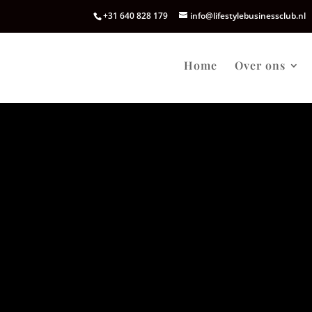
+31 640 828 179
info@lifestylebusinessclub.nl
Home
Over ons
NEW RULES PER INGANG 01 JUNI 2020
Vanwege COVID-19 hebben wij onze pro
# maximaal aantal personen hangt af va
# vooraf aanmelden verplicht
# betaling dient 48 uur van tevoren binne
# annulering graag 48 uur van tevoren