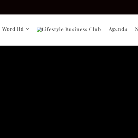
Word lid
Agenda
N
tocollen moeten aanpassen voor evenementen:
n de locatie
n te zijn, anders komt het plekje vrij