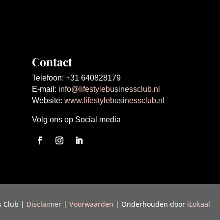
Contact
Telefoon: +31 640828179
E-mail:
info@lifestylebusinessclub.nl
Website:
www.lifestylebusinessclub.nl
Volg ons op Social media
s Club
|
Disclaimer
|
Voorwaarden
| Onderhouden door
iLokaal