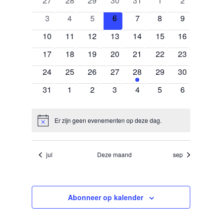
27
28
29
30
31
1
2
van
weergeven
datum.
evenementen
evenementen
evenementen
evenementen
evenementen
evenementen
evenement
Evenementen
navigatie
0
0
0
0
0
0
0
3
4
5
6
7
8
9
evenementen
evenementen
evenementen
evenementen
evenementen
evenementen
evenement
0
0
0
0
0
0
0
10
11
12
13
14
15
16
evenementen
evenementen
evenementen
evenementen
evenementen
evenementen
evenemente
0
0
0
0
0
0
0
17
18
19
20
21
22
23
evenementen
evenementen
evenementen
evenementen
evenementen
evenementen
evenemente
0
0
0
0
1
0
0
24
25
26
27
28
29
30
evenementen
evenementen
evenementen
evenementen
evenement
evenementen
evenemente
0
0
0
0
0
0
0
31
1
2
3
4
5
6
evenementen
evenementen
evenementen
evenementen
evenementen
evenementen
evenement
Er zijn geen evenementen op deze dag.
Notice
jul
Deze maand
sep
Abonneer op kalender