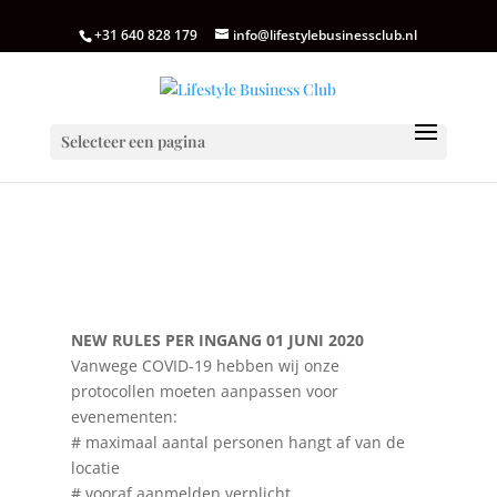
+31 640 828 179
info@lifestylebusinessclub.nl
Selecteer een pagina
NEW RULES PER INGANG 01 JUNI 2020
Vanwege COVID-19 hebben wij onze
protocollen moeten aanpassen voor
evenementen:
# maximaal aantal personen hangt af van de
locatie
# vooraf aanmelden verplicht