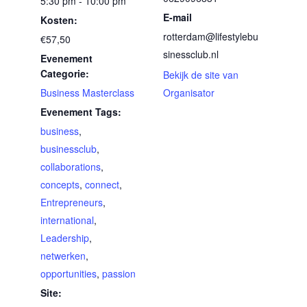
5:30 pm - 10:00 pm
E-mail
Kosten:
rotterdam@lifestylebu
€57,50
sinessclub.nl
Evenement
Categorie:
Bekijk de site van
Business Masterclass
Organisator
Evenement Tags:
business
,
businessclub
,
collaborations
,
concepts
,
connect
,
Entrepreneurs
,
international
,
Leadership
,
netwerken
,
opportunities
,
passion
Site: