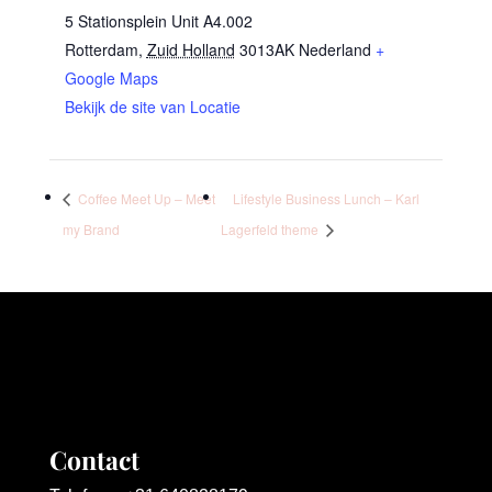
5 Stationsplein Unit A4.002
Rotterdam
,
Zuid Holland
3013AK
Nederland
+
Google Maps
Bekijk de site van Locatie
Coffee Meet Up – Meet
Lifestyle Business Lunch – Karl
my Brand
Lagerfeld theme
Contact