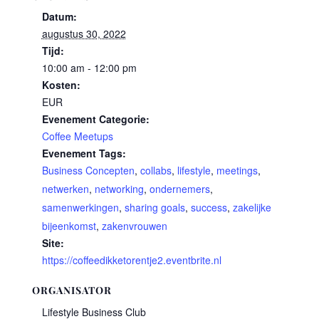
Datum:
augustus 30, 2022
Tijd:
10:00 am - 12:00 pm
Kosten:
EUR
Evenement Categorie:
Coffee Meetups
Evenement Tags:
Business Concepten
,
collabs
,
lifestyle
,
meetings
,
netwerken
,
networking
,
ondernemers
,
samenwerkingen
,
sharing goals
,
success
,
zakelijke
bijeenkomst
,
zakenvrouwen
Site:
https://coffeedikketorentje2.eventbrite.nl
ORGANISATOR
Lifestyle Business Club