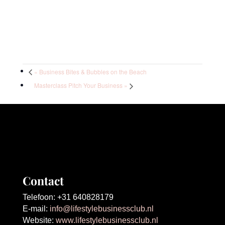
«
Business Bites & Bubbles on the Beach
Masterclass Pitch Your Business
»
Contact
Telefoon: +31 640828179
E-mail:
info@lifestylebusinessclub.nl
Website:
www.lifestylebusinessclub.nl